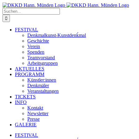
Zum
Inhalt
Suche
springen
nach:
FESTIVAL
Denkmalkunst-Kunstdenḱmal
Geschichte
Verein
Spenden
Teamvorstand
Arbeitsgruppen
AKTUELLES
PROGRAMM
Künstler:innen
Denkmäler
Veranstaltungen
TICKETS
INFO
Kontakt
Newsletter
Presse
GALERIE
FESTIVAL