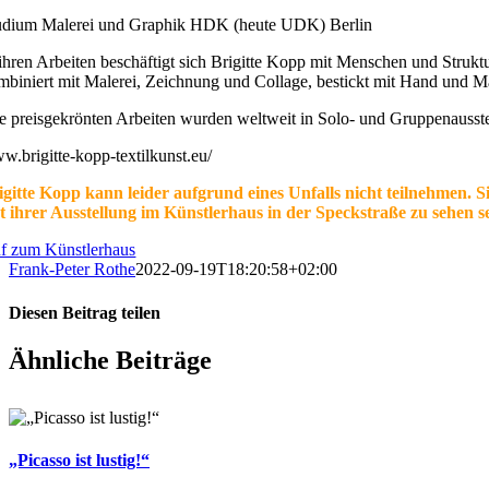
udium Malerei und Graphik HDK (heute UDK) Berlin
 ihren Arbeiten beschäftigt sich Brigitte Kopp mit Menschen und Struk
mbiniert mit Malerei, Zeichnung und Collage, bestickt mit Hand und M
re preisgekrönten Arbeiten wurden weltweit in Solo- und Gruppenausste
w.brigitte-kopp-textilkunst.eu/
igitte Kopp kann leider aufgrund eines Unfalls nicht teilnehmen. 
t ihrer Ausstellung im Künstlerhaus in der Speckstraße zu sehen s
f zum Künstlerhaus
Frank-Peter Rothe
2022-09-19T18:20:58+02:00
Diesen Beitrag teilen
Facebook
X
WhatsApp
E-
Ähnliche Beiträge
Mail
„Picasso ist lustig!“