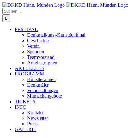
Zum
Inhalt
Suche
springen
nach:
FESTIVAL
Denkmalkunst-Kunstdenḱmal
Geschichte
Verein
Spenden
Teamvorstand
Arbeitsgruppen
AKTUELLES
PROGRAMM
Künstler:innen
Denkmäler
Veranstaltungen
Mitmachangebote
TICKETS
INFO
Kontakt
Newsletter
Presse
GALERIE