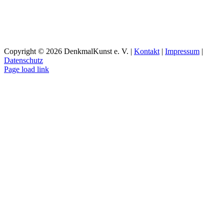
Copyright ©
2026 DenkmalKunst e. V. |
Kontakt
|
Impressum
|
Datenschutz
Facebook
Instagram
YouTube
Page load link
Nach
oben