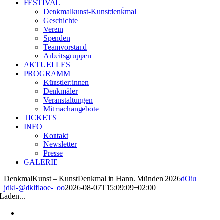
FESTIVAL
Denkmalkunst-Kunstdenḱmal
Geschichte
Verein
Spenden
Teamvorstand
Arbeitsgruppen
AKTUELLES
PROGRAMM
Künstler:innen
Denkmäler
Veranstaltungen
Mitmachangebote
TICKETS
INFO
Kontakt
Newsletter
Presse
GALERIE
DenkmalKunst – KunstDenkmal in Hann. Münden 2026
dOiu_
jdkl-@dklflaoe-_oo
2026-08-07T15:09:09+02:00
Laden...