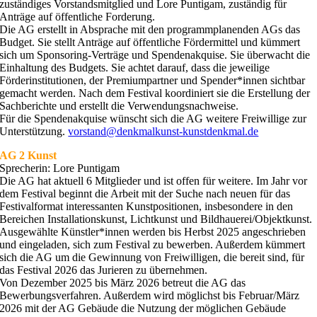
zuständiges Vorstandsmitglied und Lore Puntigam, zuständig für
Anträge auf öffentliche Forderung.
Die AG erstellt in Absprache mit den programmplanenden AGs das
Budget. Sie stellt Anträge auf öffentliche Fördermittel und kümmert
sich um Sponsoring-Verträge und Spendenakquise. Sie überwacht die
Einhaltung des Budgets. Sie achtet darauf, dass die jeweilige
Förderinstitutionen, der Premiumpartner und Spender*innen sichtbar
gemacht werden. Nach dem Festival koordiniert sie die Erstellung der
Sachberichte und erstellt die Verwendungsnachweise.
Für die Spendenakquise wünscht sich die AG weitere Freiwillige zur
Unterstützung.
vorstand@denkmalkunst-kunstdenkmal.de
AG 2 Kunst
Sprecherin: Lore Puntigam
Die AG hat aktuell 6 Mitglieder und ist offen für weitere. Im Jahr vor
dem Festival beginnt die Arbeit mit der Suche nach neuen für das
Festivalformat interessanten Kunstpositionen, insbesondere in den
Bereichen Installationskunst, Lichtkunst und Bildhauerei/Objektkunst.
Ausgewählte Künstler*innen werden bis Herbst 2025 angeschrieben
und eingeladen, sich zum Festival zu bewerben. Außerdem kümmert
sich die AG um die Gewinnung von Freiwilligen, die bereit sind, für
das Festival 2026 das Jurieren zu übernehmen.
Von Dezember 2025 bis März 2026 betreut die AG das
Bewerbungsverfahren. Außerdem wird möglichst bis Februar/März
2026 mit der AG Gebäude die Nutzung der möglichen Gebäude