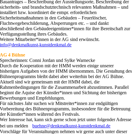
Bauantrages – Beschreibung der Ausstellungsorte, Beschreibung der
sicherheits- und brandschutztechnisch relevanten Maßnahmen – und
installiert bzw. koordiniert die entspr. erforderlichen
Sicherheitsmaßnahmen in den Gebäuden – Feuerlöscher,
Fluchtwegebeschilderung, Absperrungen etc. – und dankt
abschließend den Gebäudeeigentümer*innen für ihre Bereitschaft zur
Verfügungsstellung ihres Gebäudes.
Weitere Mitarbeiter*innen in der AG sind erwünscht.
info@denkmalkunst-kunstdenkmal.de
AG 4 Bühne
Sprecherinnen: Conni Jordan und Sylke Warnecke
Durch die Kooperation mit der HMM werden einige unserer
bisherigen Aufgaben von der HMM übernommen. Die Gestaltung des
Bühnenprogramms bleibt dabei aber weiterhin bei der AG Bühne.
Aktuell sind wir gemeinsam mit der HMM dabei, die
Rahmenbedingungen für die Zusammenarbeit abzustimmen. Parallel
beginnt die Aquise der Künstler*innen und Sichtung der bisherigen
Bewerbungen und Empfehlungen.
Für nächstes Jahr suchen wir Mitstreiter*innen zur endgültigen
Vorbereitung des Bühnenprogramms, insbesondere für die Betreuung
der Künstler*innen während des Festivals.
Wer Interesse hat, kann sich gerne schon jetzt unter folgender Adresse
bei uns melden
buehne@denkmalkunst-kunstdenkmal.de
Vorschläge für Veranstaltungen nehmen wir gerne auch unter dieser