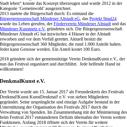
Stadt leben“ konnte das Konzept überzeugen und wurde 2012 in der
Kategorie ‘Gemeinwohl’ ausgezeichnet.
2013 startete die Bürgerschaft durch: Es entstand die
Bürgergenossenschaft Mündener Altstadt eG
, das
Projekt 9mal24
wurde ins Leben gerufen, der
Förderverein Mündener Altstadt
und das
Mündener Kunstnetz e.V.
gründeten sich. Die Bürgergenossenschaft
Mündener Altstadt eG hat inzwischen 4 Häuser in der Altstadt
erworben und vor dem Verfall gerettet. Aktuell besitzt die
Bürgergenossenschaft 360 Mitglieder, die rund 1.000 Anteile halten.
Jeder kann Genosse werden. Ein Anteil kostet 100 Euro.
2018 gründete sich der gemeinnützige Verein DenkmalKunst e.V., der
nun das Festival organisiert und durchführt. Jede helfende Hand ist
willkommen!
DenkmalKunst e.V.
Der Verein wurde am 15. Januar 2017 als Freundeskreis des Festivals
Denkmal!Kunst KunstDenkmal! e.V. von sieben Mitgliedern
gegründet. Seine ursprüngliche und einzige Aufgabe bestand in der
Unterstützung der Organisation des Festivals 2017 durch die
Verwaltung von Spenden. Im Zusammenhang mit der Minimierung de
beim Festival 2017 entstandenen Defizits übernahm der Verein weitere
Funktionen. Anfang 2018 öffnete sich der Verein für weitere