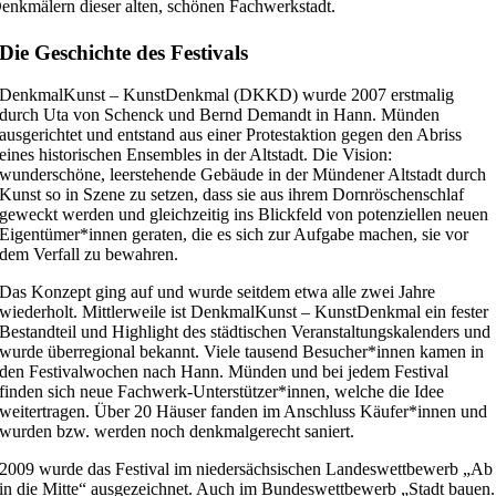
enkmälern dieser alten, schönen Fachwerkstadt.
Die Geschichte des Festivals
DenkmalKunst – KunstDenkmal (DKKD) wurde 2007 erstmalig
durch Uta von Schenck und Bernd Demandt in Hann. Münden
ausgerichtet und entstand aus einer Protestaktion gegen den Abriss
eines historischen Ensembles in der Altstadt. Die Vision:
wunderschöne, leerstehende Gebäude in der Mündener Altstadt durch
Kunst so in Szene zu setzen, dass sie aus ihrem Dornröschenschlaf
geweckt werden und gleichzeitig ins Blickfeld von potenziellen neuen
Eigentümer*innen geraten, die es sich zur Aufgabe machen, sie vor
dem Verfall zu bewahren.
Das Konzept ging auf und wurde seitdem etwa alle zwei Jahre
wiederholt. Mittlerweile ist DenkmalKunst – KunstDenkmal ein fester
Bestandteil und Highlight des städtischen Veranstaltungskalenders und
wurde überregional bekannt. Viele tausend Besucher*innen kamen in
den Festivalwochen nach Hann. Münden und bei jedem Festival
finden sich neue Fachwerk-Unterstützer*innen, welche die Idee
weitertragen. Über 20 Häuser fanden im Anschluss Käufer*innen und
wurden bzw. werden noch denkmalgerecht saniert.
2009 wurde das Festival im niedersächsischen Landeswettbewerb „Ab
in die Mitte“ ausgezeichnet. Auch im Bundeswettbewerb „Stadt bauen.