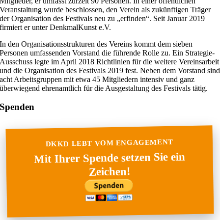
Mitglieder, er umfasst zurzeit 90 Personen. In einer öffentlichen
Veranstaltung wurde beschlossen, den Verein als zukünftigen Träger
der Organisation des Festivals neu zu „erfinden“. Seit Januar 2019
firmiert er unter DenkmalKunst e.V.
In den Organisationsstrukturen des Vereins kommt dem sieben
Personen umfassenden Vorstand die führende Rolle zu. Ein Strategie-
Ausschuss legte im April 2018 Richtlinien für die weitere Vereinsarbeit
und die Organisation des Festivals 2019 fest. Neben dem Vorstand sin
acht Arbeitsgruppen mit etwa 45 Mitgliedern intensiv und ganz
überwiegend ehrenamtlich für die Ausgestaltung des Festivals tätig.
Spenden
DKKD LEBT VOM ENGAGEMENT
Mit Ihrer Spende setzen Sie ein
Zeichen!