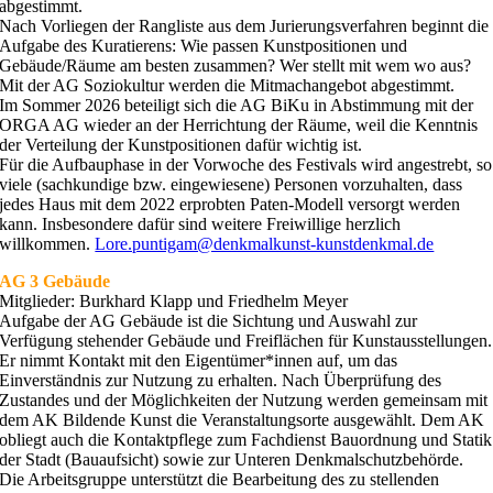
abgestimmt.
Nach Vorliegen der Rangliste aus dem Jurierungsverfahren beginnt die
Aufgabe des Kuratierens: Wie passen Kunstpositionen und
Gebäude/Räume am besten zusammen? Wer stellt mit wem wo aus?
Mit der AG Soziokultur werden die Mitmachangebot abgestimmt.
Im Sommer 2026 beteiligt sich die AG BiKu in Abstimmung mit der
ORGA AG wieder an der Herrichtung der Räume, weil die Kenntnis
der Verteilung der Kunstpositionen dafür wichtig ist.
Für die Aufbauphase in der Vorwoche des Festivals wird angestrebt, so
viele (sachkundige bzw. eingewiesene) Personen vorzuhalten, dass
jedes Haus mit dem 2022 erprobten Paten-Modell versorgt werden
kann. Insbesondere dafür sind weitere Freiwillige herzlich
willkommen.
Lore.puntigam@denkmalkunst-kunstdenkmal.de
AG 3 Gebäude
Mitglieder: Burkhard Klapp und Friedhelm Meyer
Aufgabe der AG Gebäude ist die Sichtung und Auswahl zur
Verfügung stehender Gebäude und Freiflächen für Kunstausstellungen.
Er nimmt Kontakt mit den Eigentümer*innen auf, um das
Einverständnis zur Nutzung zu erhalten. Nach Überprüfung des
Zustandes und der Möglichkeiten der Nutzung werden gemeinsam mit
dem AK Bildende Kunst die Veranstaltungsorte ausgewählt. Dem AK
obliegt auch die Kontaktpflege zum Fachdienst Bauordnung und Statik
der Stadt (Bauaufsicht) sowie zur Unteren Denkmalschutzbehörde.
Die Arbeitsgruppe unterstützt die Bearbeitung des zu stellenden