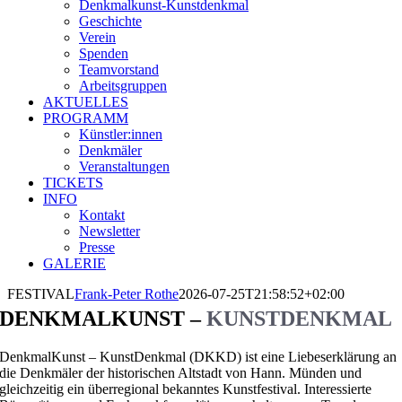
Denkmalkunst-Kunstdenḱmal
Geschichte
Verein
Spenden
Teamvorstand
Arbeitsgruppen
AKTUELLES
PROGRAMM
Künstler:innen
Denkmäler
Veranstaltungen
TICKETS
INFO
Kontakt
Newsletter
Presse
GALERIE
FESTIVAL
Frank-Peter Rothe
2026-07-25T21:58:52+02:00
DENKMALKUNST –
KUNSTDENKMAL
DenkmalKunst – KunstDenkmal (DKKD) ist eine Liebeserklärung an
die Denkmäler der historischen Altstadt von Hann. Münden und
gleichzeitig ein überregional bekanntes Kunstfestival. Interessierte