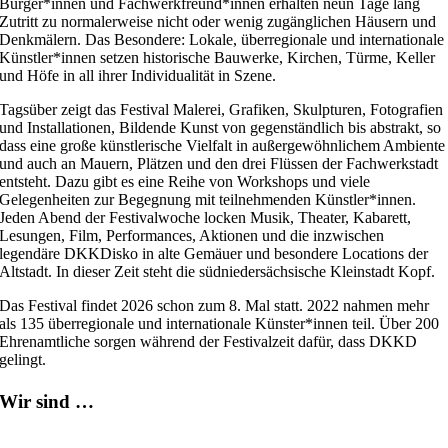
Bürger*innen und Fachwerkfreund*innen erhalten neun Tage lang
Zutritt zu normalerweise nicht oder wenig zugänglichen Häusern und
Denkmälern. Das Besondere: Lokale, überregionale und internationale
Künstler*innen setzen historische Bauwerke, Kirchen, Türme, Keller
und Höfe in all ihrer Individualität in Szene.
Tagsüber zeigt das Festival Malerei, Grafiken, Skulpturen, Fotografien
und Installationen, Bildende Kunst von gegenständlich bis abstrakt, so
dass eine große künstlerische Vielfalt in außergewöhnlichem Ambiente
und auch an Mauern, Plätzen und den drei Flüssen der Fachwerkstadt
entsteht. Dazu gibt es eine Reihe von Workshops und viele
Gelegenheiten zur Begegnung mit teilnehmenden Künstler*innen.
Jeden Abend der Festivalwoche locken Musik, Theater, Kabarett,
Lesungen, Film, Performances, Aktionen und die inzwischen
legendäre DKKDisko in alte Gemäuer und besondere Locations der
Altstadt. In dieser Zeit steht die südniedersächsische Kleinstadt Kopf.
Das Festival findet 2026 schon zum 8. Mal statt. 2022 nahmen mehr
als 135 überregionale und internationale Künster*innen teil. Über 200
Ehrenamtliche sorgen während der Festivalzeit dafür, dass DKKD
gelingt.
Wir sind …