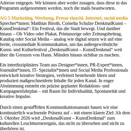
Adresse entgegen. Wir können aber weder zusagen, dass diese in das
Programm aufgenommen werden, noch die mails beantworten.
AG 5 Marketing, Werbung, Presse einschl. Internet, social media
Sprecher*innen: Matthias Biroth, Cornelia Schulze DenkmalKunst –
KunstDenkmal“: Ein Festival, das die Stadt bewegt. Und darüber
hinaus – Ob Video oder Plakat, Printanzeige oder Zeitungsbeitrag,
Katalog oder Social Media – analog wie digital setzen wir auf eine
breite, crossmediale Kommunikation, um das außergewöhnliche
Kunst- und Kulturfestival „DenkmalKunst – KunstDenkmal“ weit
über die Grenzen von Hann. Münden hinaus sichtbar zu machen.
Ein interdisziplinäres Team aus Designer*innen, PR-Expert*innen,
Journalist*innen, IT- Spezialist*innen und Social Media Professionals
entwickelt kreative Strategien, verfeinert bestehende Ideen und
produziert maßgeschneiderte Inhalte für jeden Kanal. In enger
Abstimmung entsteht ein präzise geplanter Redaktions- und
Kampagnenfahrplan – mit Raum für Individualität, Spontaneität und
kreative Impulse.
Durch einen gestaﬀelten Kommunikationsansatz bauen wir eine
kontinuierlich wachsende Präsenz auf – mit einem klaren Ziel: Ab dem
3. Oktober 2026 wird „DenkmalKunst – KunstDenkmal“ zum
kulturellen Leuchtturmereignis, das nicht zu übersehen und nicht zu
überhören ist.