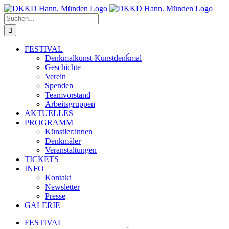
Zum
Inhalt
Suche
springen
nach:
FESTIVAL
Denkmalkunst-Kunstdenḱmal
Geschichte
Verein
Spenden
Teamvorstand
Arbeitsgruppen
AKTUELLES
PROGRAMM
Künstler:innen
Denkmäler
Veranstaltungen
TICKETS
INFO
Kontakt
Newsletter
Presse
GALERIE
FESTIVAL