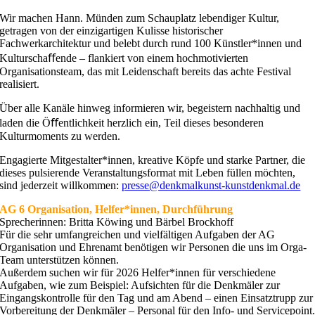
Wir machen Hann. Münden zum Schauplatz lebendiger Kultur,
getragen von der einzigartigen Kulisse historischer
Fachwerkarchitektur und belebt durch rund 100 Künstler*innen und
Kulturschaﬀende – flankiert von einem hochmotivierten
Organisationsteam, das mit Leidenschaft bereits das achte Festival
realisiert.
Über alle Kanäle hinweg informieren wir, begeistern nachhaltig und
laden die Öﬀentlichkeit herzlich ein, Teil dieses besonderen
Kulturmoments zu werden.
Engagierte Mitgestalter*innen, kreative Köpfe und starke Partner, die
dieses pulsierende Veranstaltungsformat mit Leben füllen möchten,
sind jederzeit willkommen:
presse@denkmalkunst-kunstdenkmal.de
AG 6 Organisation, Helfer*innen, Durchführung
Sprecherinnen: Britta Köwing und Bärbel Brockhoff
Für die sehr umfangreichen und vielfältigen Aufgaben der AG
Organisation und Ehrenamt benötigen wir Personen die uns im Orga-
Team unterstützen können.
Außerdem suchen wir für 2026 Helfer*innen für verschiedene
Aufgaben, wie zum Beispiel: Aufsichten für die Denkmäler zur
Eingangskontrolle für den Tag und am Abend – einen Einsatztrupp zur
Vorbereitung der Denkmäler – Personal für den Info- und Servicepoint