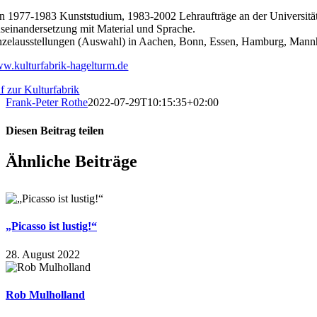
n 1977-1983 Kunststudium, 1983-2002 Lehraufträge an der Universität
seinandersetzung mit Material und Sprache.
nzelausstellungen (Auswahl) in Aachen, Bonn, Essen, Hamburg, Mannh
w.kulturfabrik-hagelturm.de
f zur Kulturfabrik
Frank-Peter Rothe
2022-07-29T10:15:35+02:00
Diesen Beitrag teilen
Facebook
X
WhatsApp
E-
Ähnliche Beiträge
Mail
„Picasso ist lustig!“
28. August 2022
Rob Mulholland