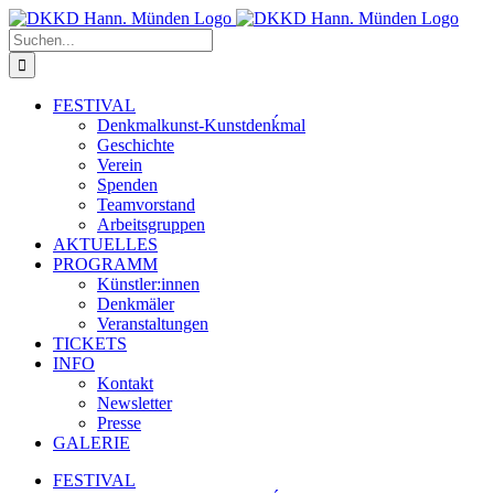
Zum
Inhalt
Suche
springen
nach:
FESTIVAL
Denkmalkunst-Kunstdenḱmal
Geschichte
Verein
Spenden
Teamvorstand
Arbeitsgruppen
AKTUELLES
PROGRAMM
Künstler:innen
Denkmäler
Veranstaltungen
TICKETS
INFO
Kontakt
Newsletter
Presse
GALERIE
FESTIVAL