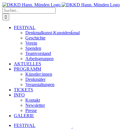
Zum
Inhalt
Suche
springen
nach:
FESTIVAL
Denkmalkunst-Kunstdenḱmal
Geschichte
Verein
Spenden
Teamvorstand
Arbeitsgruppen
AKTUELLES
PROGRAMM
Künstler:innen
Denkmäler
Veranstaltungen
TICKETS
INFO
Kontakt
Newsletter
Presse
GALERIE
FESTIVAL