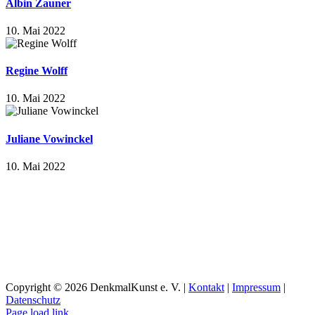
Albin Zauner
10. Mai 2022
Regine Wolff
10. Mai 2022
Juliane Vowinckel
10. Mai 2022
Copyright ©
2026 DenkmalKunst e. V. |
Kontakt
|
Impressum
|
Datenschutz
Facebook
Instagram
YouTube
Page load link