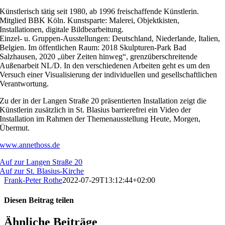
Künstlerisch tätig seit 1980, ab 1996 freischaffende Künstlerin.
Mitglied BBK Köln. Kunstsparte: Malerei, Objektkisten,
Installationen, digitale Bildbearbeitung.
Einzel- u. Gruppen-Ausstellungen: Deutschland, Niederlande, Italien,
Belgien. Im öffentlichen Raum: 2018 Skulpturen-Park Bad
Salzhausen, 2020 „über Zeiten hinweg“, grenzüberschreitende
Außenarbeit NL/D. In den verschiedenen Arbeiten geht es um den
Versuch einer Visualisierung der individuellen und gesellschaftlichen
Verantwortung.
Zu der in der Langen Straße 20 präsentierten Installation zeigt die
Künstlerin zusätzlich in St. Blasius barrierefrei ein Video der
Installation im Rahmen der Themenausstellung Heute, Morgen,
Übermut.
www.annethoss.de
Auf zur Langen Straße 20
Auf zur St. Blasius-Kirche
Frank-Peter Rothe
2022-07-29T13:12:44+02:00
Diesen Beitrag teilen
Facebook
X
WhatsApp
E-
Ähnliche Beiträge