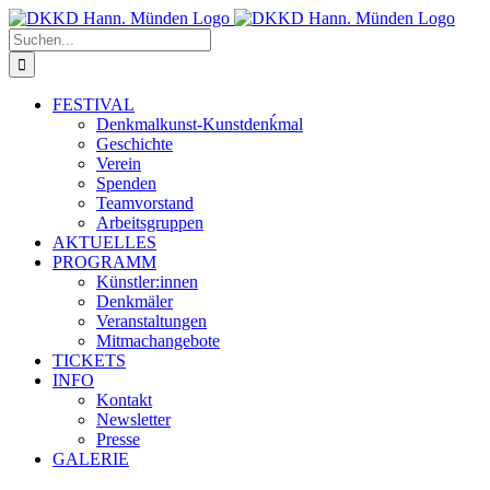
Zum
Inhalt
Suche
springen
nach:
FESTIVAL
Denkmalkunst-Kunstdenḱmal
Geschichte
Verein
Spenden
Teamvorstand
Arbeitsgruppen
AKTUELLES
PROGRAMM
Künstler:innen
Denkmäler
Veranstaltungen
Mitmachangebote
TICKETS
INFO
Kontakt
Newsletter
Presse
GALERIE