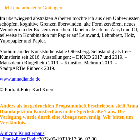
…lebt und arbeitet in Göttingen
Im überwiegend abstrakten Arbeiten möchte ich aus dem Unbewussten
schöpfen, kognitive Grenzen überwinden, alte Form zerstören, neues
Verankern in der Existenz erreichen. Dabei male ich mit Acryl und Öl,
teilweise in Kombination mit Papier auf Leinwand, Lehmbrett, Holz,
Yupopapier und Papier.
Studium an der Kunststudienstätte Ottersberg. Selbständig als freie
Künstlerin seit 2016. Ausstellungen: – DKKD 2017 und 2019. –
Mausoleum Ringelheim 2019. – Kunsthof Mehrum 2019. –
StadtpARTie Einbeck 2019.
www.annadianda.de
© Portrait-Foto: Karl Knerr
Anders als im gedruckten Programmheft beschrieben, stellt Anna
Dianda jetzt im Künstlerhaus in der Speckstraße 7 aus. Die
Verlegung wurde durch eine Absage notwendig. Wir bitten um
Verständnis.
Auf zum Künstlerhaus
Frank-Peter Rothe
2022-09-19T18:17:36+02:00