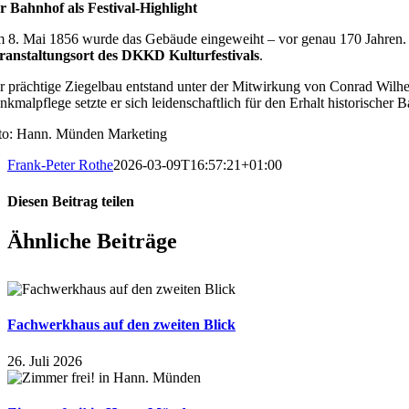
r Bahnhof als Festival-Highlight
 8. Mai 1856 wurde das Gebäude eingeweiht – vor genau 170 Jahren. Da
ranstaltungsort des DKKD Kulturfestivals
.
r prächtige Ziegelbau entstand unter der Mitwirkung von Conrad Wilhe
nkmalpflege setzte er sich leidenschaftlich für den Erhalt historischer
to: Hann. Münden Marketing
Frank-Peter Rothe
2026-03-09T16:57:21+01:00
Diesen Beitrag teilen
Facebook
X
WhatsApp
E-
Ähnliche Beiträge
Mail
Fachwerkhaus auf den zweiten Blick
26. Juli 2026