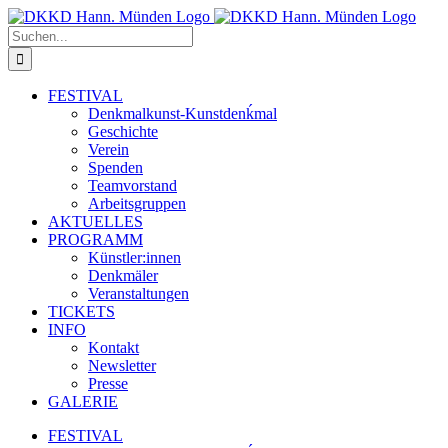
Zum
Inhalt
Suche
springen
nach:
FESTIVAL
Denkmalkunst-Kunstdenḱmal
Geschichte
Verein
Spenden
Teamvorstand
Arbeitsgruppen
AKTUELLES
PROGRAMM
Künstler:innen
Denkmäler
Veranstaltungen
TICKETS
INFO
Kontakt
Newsletter
Presse
GALERIE
FESTIVAL