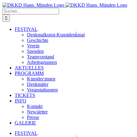
Zum
Inhalt
Suche
springen
nach:
FESTIVAL
Denkmalkunst-Kunstdenḱmal
Geschichte
Verein
Spenden
Teamvorstand
Arbeitsgruppen
AKTUELLES
PROGRAMM
Künstler:innen
Denkmäler
Veranstaltungen
TICKETS
INFO
Kontakt
Newsletter
Presse
GALERIE
FESTIVAL