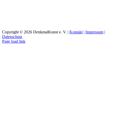
Copyright ©
2026 DenkmalKunst e. V. |
Kontakt
|
Impressum
|
Datenschutz
Facebook
Instagram
YouTube
Page load link
Nach
oben