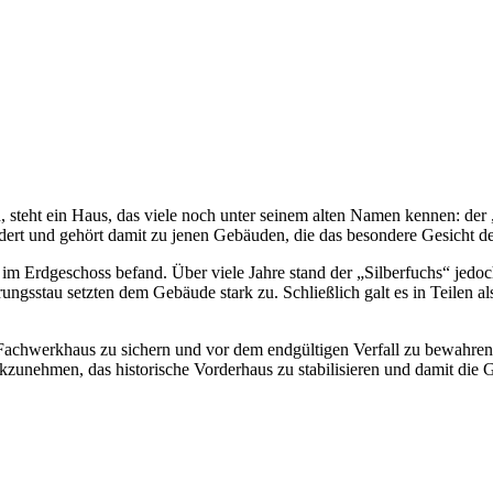
 steht ein Haus, das viele noch unter seinem alten Namen kennen: der
dert
und gehört damit zu jenen Gebäuden, die das besondere Gesicht der
st im Erdgeschoss befand. Über viele Jahre stand der „Silberfuchs“ jedoc
gsstau setzten dem Gebäude stark zu. Schließlich galt es in Teilen als 
achwerkhaus zu sichern und vor dem endgültigen Verfall zu bewahre
ckzunehmen, das historische Vorderhaus zu stabilisieren und damit die 