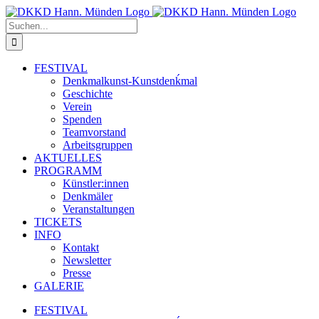
Zum
Inhalt
Suche
springen
nach:
FESTIVAL
Denkmalkunst-Kunstdenḱmal
Geschichte
Verein
Spenden
Teamvorstand
Arbeitsgruppen
AKTUELLES
PROGRAMM
Künstler:innen
Denkmäler
Veranstaltungen
TICKETS
INFO
Kontakt
Newsletter
Presse
GALERIE
FESTIVAL