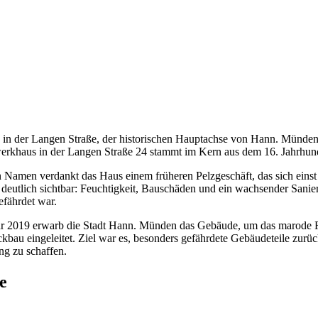
 in der Langen Straße, der historischen Hauptachse von Hann. Münden,
erkhaus in der
Langen Straße 24
stammt im Kern aus dem
16. Jahrhun
n Namen verdankt das Haus einem früheren
Pelzgeschäft
, das sich ein
deutlich sichtbar: Feuchtigkeit, Bauschäden und ein wachsender Sanierun
efährdet war.
hr
2019
erwarb die Stadt Hann. Münden das Gebäude, um das marode F
ckbau eingeleitet. Ziel war es, besonders gefährdete Gebäudeteile zurü
g zu schaffen.
e