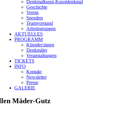
Denkmalkunst-Kunstdenḱmal
Geschichte
Verein
Spenden
Teamvorstand
Arbeitsgruppen
AKTUELLES
PROGRAMM
Künstler:innen
Denkmäler
Veranstaltungen
TICKETS
INFO
Kontakt
Newsletter
Presse
GALERIE
llen Mäder-Gutz