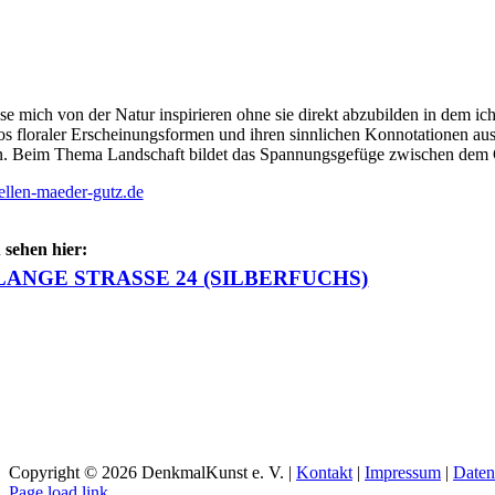
sse mich von der Natur inspirieren ohne sie direkt abzubilden in dem i
 floraler Erscheinungsformen und ihren sinnlichen Konnotationen ause
. Beim Thema Landschaft bildet das Spannungsgefüge zwischen dem G
llen-maeder-gutz.de
 sehen hier:
LANGE STRASSE 24 (SILBERFUCHS)
Copyright ©
2026 DenkmalKunst e. V. |
Kontakt
|
Impressum
|
Daten
Facebook
Instagram
YouTube
Page load link