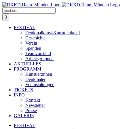
Zum
Inhalt
Suche
springen
nach:
FESTIVAL
Denkmalkunst-Kunstdenḱmal
Geschichte
Verein
Spenden
Teamvorstand
Arbeitsgruppen
AKTUELLES
PROGRAMM
Künstler:innen
Denkmäler
Veranstaltungen
TICKETS
INFO
Kontakt
Newsletter
Presse
GALERIE
FESTIVAL