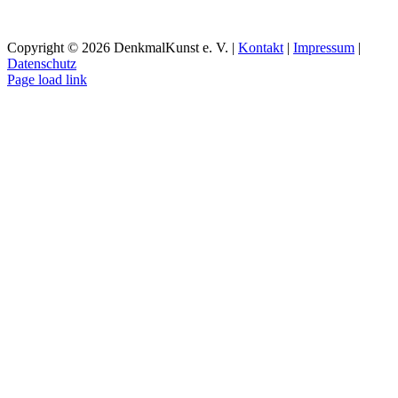
Copyright ©
2026 DenkmalKunst e. V. |
Kontakt
|
Impressum
|
Datenschutz
Facebook
Instagram
YouTube
Page load link
Nach
oben