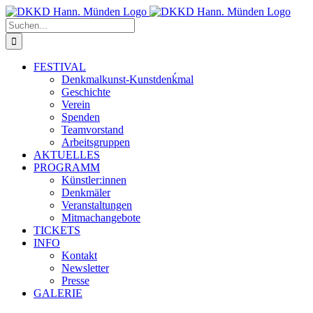
Zum
Inhalt
Suche
springen
nach:
FESTIVAL
Denkmalkunst-Kunstdenḱmal
Geschichte
Verein
Spenden
Teamvorstand
Arbeitsgruppen
AKTUELLES
PROGRAMM
Künstler:innen
Denkmäler
Veranstaltungen
Mitmachangebote
TICKETS
INFO
Kontakt
Newsletter
Presse
GALERIE