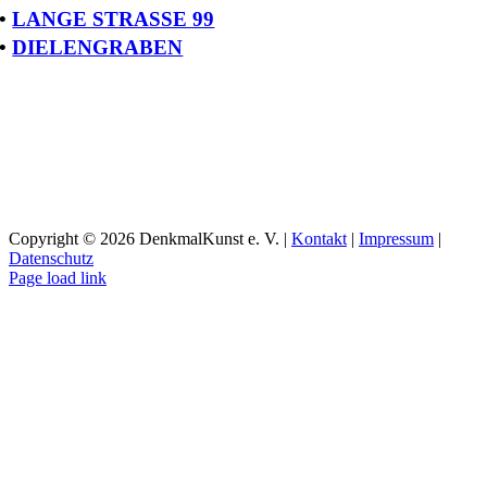
•
LANGE STRASSE 99
•
DIELENGRABEN
Copyright ©
2026 DenkmalKunst e. V. |
Kontakt
|
Impressum
|
Datenschutz
Facebook
Instagram
YouTube
Page load link
Nach
oben