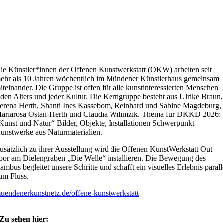
ie Künstler*innen der Offenen Kunstwerkstatt (OKW) arbeiten seit
ehr als 10 Jahren wöchentlich im Mündener Künstlerhaus gemeinsam
iteinander. Die Gruppe ist offen für alle kunstinteressierten Menschen
eden Alters und jeder Kultur. Die Kerngruppe besteht aus Ulrike Braun,
erena Herth, Shanti Ines Kassebom, Reinhard und Sabine Magdeburg,
ariarosa Ostan-Herth und Claudia Wilimzik. Thema für DKKD 2026:
Kunst und Natur“ Bilder, Objekte, Installationen Schwerpunkt
unstwerke aus Naturmaterialien.
usätzlich zu ihrer Ausstellung wird die Offenen KunstWerkstatt Out
oor am Dielengraben „Die Welle“ installieren. Die Bewegung des
ambus begleitet unsere Schritte und schafft ein visuelles Erlebnis parall
um Fluss.
uendenerkunstnetz.de/offene-kunstwerkstatt
Zu sehen hier: