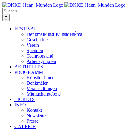
Zum
Inhalt
Suche
springen
nach:
FESTIVAL
Denkmalkunst-Kunstdenḱmal
Geschichte
Verein
Spenden
Teamvorstand
Arbeitsgruppen
AKTUELLES
PROGRAMM
Künstler:innen
Denkmäler
Veranstaltungen
Mitmachangebote
TICKETS
INFO
Kontakt
Newsletter
Presse
GALERIE