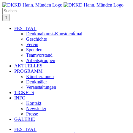
Zum
Inhalt
Suche
springen
nach:
FESTIVAL
Denkmalkunst-Kunstdenḱmal
Geschichte
Verein
Spenden
Teamvorstand
Arbeitsgruppen
AKTUELLES
PROGRAMM
Künstler:innen
Denkmäler
Veranstaltungen
TICKETS
INFO
Kontakt
Newsletter
Presse
GALERIE
FESTIVAL