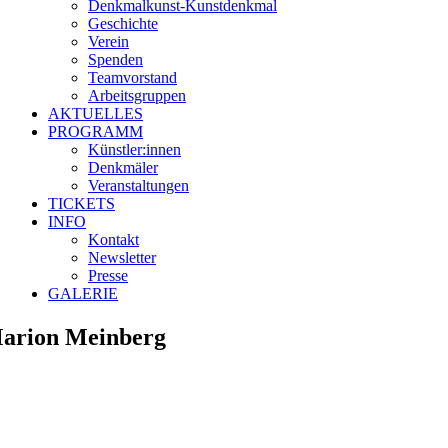
Denkmalkunst-Kunstdenḱmal
Geschichte
Verein
Spenden
Teamvorstand
Arbeitsgruppen
AKTUELLES
PROGRAMM
Künstler:innen
Denkmäler
Veranstaltungen
TICKETS
INFO
Kontakt
Newsletter
Presse
GALERIE
arion Meinberg