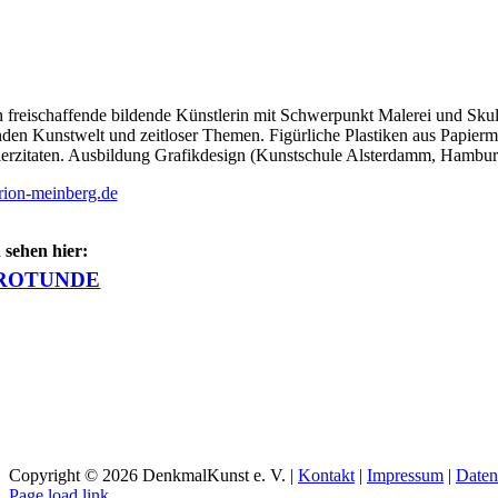
n freischaffende bildende Künstlerin mit Schwerpunkt Malerei und Skulp
den Kunstwelt und zeitloser Themen. Figürliche Plastiken aus Papierma
erzitaten. Ausbildung Grafikdesign (Kunstschule Alsterdamm, Hambur
rion-meinberg.de
 sehen hier:
ROTUNDE
Copyright ©
2026 DenkmalKunst e. V. |
Kontakt
|
Impressum
|
Daten
Facebook
Instagram
YouTube
Page load link