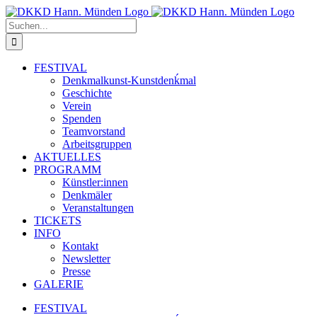
Zum
Inhalt
Suche
springen
nach:
FESTIVAL
Denkmalkunst-Kunstdenḱmal
Geschichte
Verein
Spenden
Teamvorstand
Arbeitsgruppen
AKTUELLES
PROGRAMM
Künstler:innen
Denkmäler
Veranstaltungen
TICKETS
INFO
Kontakt
Newsletter
Presse
GALERIE
FESTIVAL