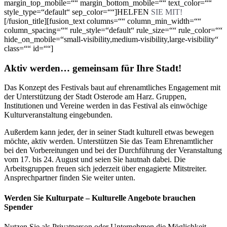
margin_top_mobile=““ margin_bottom_mobile=““ text_color=““
style_type=“default“ sep_color=““]HELFEN
SIE MIT!
[/fusion_title][fusion_text columns=““ column_min_width=““
column_spacing=““ rule_style=“default“ rule_size=““ rule_color=““
hide_on_mobile=“small-visibility,medium-visibility,large-visibility“
class=““ id=““]
Aktiv werden… gemeinsam für Ihre Stadt!
Das Konzept des Festivals baut auf ehrenamtliches Engagement mit
der Unterstützung der Stadt Osterode am Harz. Gruppen,
Institutionen und Vereine werden in das Festival als einwöchige
Kulturveranstaltung eingebunden.
Außerdem kann jeder, der in seiner Stadt kulturell etwas bewegen
möchte, aktiv werden. Unterstützen Sie das Team Ehrenamtlicher
bei den Vorbereitungen und bei der Durchführung der Veranstaltung
vom 17. bis 24. August und seien Sie hautnah dabei. Die
Arbeitsgruppen freuen sich jederzeit über engagierte Mitstreiter.
Ansprechpartner finden Sie weiter unten.
Werden Sie Kulturpate –
Kulturelle Angebote brauchen
Spender
Nutzen Sie als Privatperson oder Unternehmen die Möglichkeit