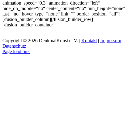
animation_speed=“0.3″ animation_direction=“left“
hide_on_mobile=“no“ center_content=“no“ min_height=“none“
last=“no“ hover_type=“none“ link=““ border_position=“all“]
[/fusion_builder_column][/fusion_builder_row]
[/fusion_builder_container]
Copyright ©
2026 DenkmalKunst e. V. |
Kontakt
|
Impressum
|
Datenschutz
Facebook
Instagram
Page load link
Nach
oben