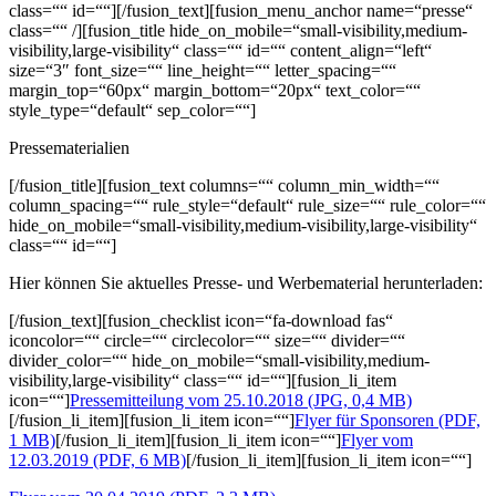
class=““ id=““][/fusion_text][fusion_menu_anchor name=“presse“
class=““ /][fusion_title hide_on_mobile=“small-visibility,medium-
visibility,large-visibility“ class=““ id=““ content_align=“left“
size=“3″ font_size=““ line_height=““ letter_spacing=““
margin_top=“60px“ margin_bottom=“20px“ text_color=““
style_type=“default“ sep_color=““]
Pressematerialien
[/fusion_title][fusion_text columns=““ column_min_width=““
column_spacing=““ rule_style=“default“ rule_size=““ rule_color=““
hide_on_mobile=“small-visibility,medium-visibility,large-visibility“
class=““ id=““]
Hier können Sie aktuelles Presse- und Werbematerial herunterladen:
[/fusion_text][fusion_checklist icon=“fa-download fas“
iconcolor=““ circle=““ circlecolor=““ size=““ divider=““
divider_color=““ hide_on_mobile=“small-visibility,medium-
visibility,large-visibility“ class=““ id=““][fusion_li_item
icon=““]
Pressemitteilung vom 25.10.2018 (JPG, 0,4 MB)
[/fusion_li_item][fusion_li_item icon=““]
Flyer für Sponsoren (PDF,
1 MB)
[/fusion_li_item][fusion_li_item icon=““]
Flyer vom
12.03.2019 (PDF, 6 MB)
[/fusion_li_item][fusion_li_item icon=““]