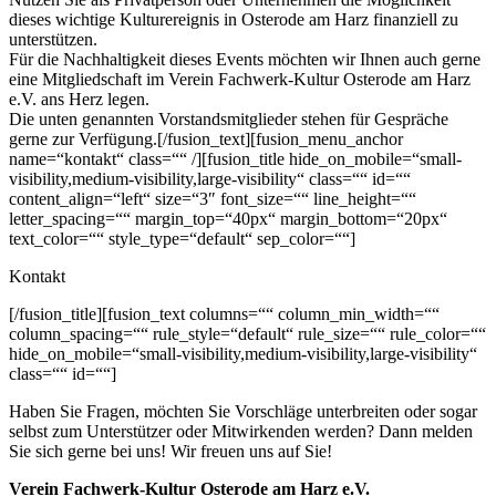
dieses wichtige Kulturereignis in Osterode am Harz finanziell zu
unterstützen.
Für die Nachhaltigkeit dieses Events möchten wir Ihnen auch gerne
eine Mitgliedschaft im Verein Fachwerk-Kultur Osterode am Harz
e.V. ans Herz legen.
Die unten genannten Vorstandsmitglieder stehen für Gespräche
gerne zur Verfügung.[/fusion_text][fusion_menu_anchor
name=“kontakt“ class=““ /][fusion_title hide_on_mobile=“small-
visibility,medium-visibility,large-visibility“ class=““ id=““
content_align=“left“ size=“3″ font_size=““ line_height=““
letter_spacing=““ margin_top=“40px“ margin_bottom=“20px“
text_color=““ style_type=“default“ sep_color=““]
Kontakt
[/fusion_title][fusion_text columns=““ column_min_width=““
column_spacing=““ rule_style=“default“ rule_size=““ rule_color=““
hide_on_mobile=“small-visibility,medium-visibility,large-visibility“
class=““ id=““]
Haben Sie Fragen, möchten Sie Vorschläge unterbreiten oder sogar
selbst zum Unterstützer oder Mitwirkenden werden? Dann melden
Sie sich gerne bei uns! Wir freuen uns auf Sie!
Verein Fachwerk-Kultur Osterode am Harz e.V.