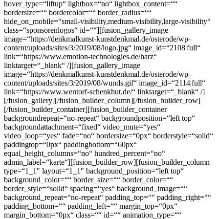
hover_type=“liftup“ lightbox=“no“ lightbox_content=““
bordersize=““ bordercolor=““ border_radius=““
hide_on_mobile=“small-visibility,medium-visibility,large-visibility“
class=“sponsorenlogos“ id=““][fusion_gallery_image
image=“https://denkmalkunst-kunstdenkmal.de/osterode/wp-
content/uploads/sites/3/2019/08/logo.jpg“ image_id=“2108|full“
link=“https://www.emotion-technologies.de/harz“
linktarget=“_blank“ /][fusion_gallery_image
image=“https://denkmalkunst-kunstdenkmal.de/osterode/wp-
content/uploads/sites/3/2019/08/wunds.gif“ image_id=“2114|full“
link=“https://www.wentorf-schenkhut.de/“ linktarget=“_blank“ /]
[/fusion_gallery][/fusion_builder_column][/fusion_builder_row]
[/fusion_builder_container][fusion_builder_container
backgroundrepeat=“no-repeat“ backgroundposition=“left top“
backgroundattachment=“fixed“ video_mute=“yes“
video_loop=“yes“ fade=“no“ bordersize=“0px“ borderstyle=“solid“
paddingtop=“0px“ paddingbottom=“60px“
equal_height_columns=“no“ hundred_percent=“no“
admin_label=“karte“][fusion_builder_row][fusion_builder_column
type=“1_1″ layout=“1_1″ background_position=“left top“
background_color=““ border_size=““ border_color=““
border_style=“solid“ spacing=“yes“ background_image=““
background_repeat=“no-repeat“ padding_top=““ padding_right=““
padding_bottom=““ padding_left=““ margin_top=“0px“
margin_bottom=“0px“ class=““ id=““ animation_type=““