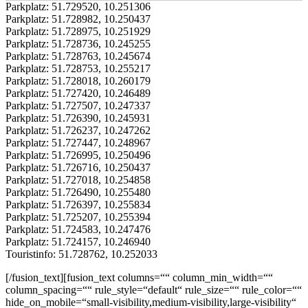
Parkplatz:
51.729520
,
10.251306
Parkplatz:
51.728982
,
10.250437
Parkplatz:
51.728975
,
10.251929
Parkplatz:
51.728736
,
10.245255
Parkplatz:
51.728763
,
10.245674
Parkplatz:
51.728753
,
10.255217
Parkplatz:
51.728018
,
10.260179
Parkplatz:
51.727420
,
10.246489
Parkplatz:
51.727507
,
10.247337
Parkplatz:
51.726390
,
10.245931
Parkplatz:
51.726237
,
10.247262
Parkplatz:
51.727447
,
10.248967
Parkplatz:
51.726995
,
10.250496
Parkplatz:
51.726716
,
10.250437
Parkplatz:
51.727018
,
10.254858
Parkplatz:
51.726490
,
10.255480
Parkplatz:
51.726397
,
10.255834
Parkplatz:
51.725207
,
10.255394
Parkplatz:
51.724583
,
10.247476
Parkplatz:
51.724157
,
10.246940
Touristinfo:
51.728762
,
10.252033
[/fusion_text][fusion_text columns=““ column_min_width=““
column_spacing=““ rule_style=“default“ rule_size=““ rule_color=““
hide_on_mobile=“small-visibility,medium-visibility,large-visibility“