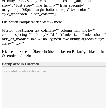
visibility,large-visibility“ class=““ id=““ content_align=“left“
size=“3″ font_size=““ line_height=““ letter_spacing=““
margin_top=“60px“ margin_bottom=“20px“ text_color=““
style_type=“default“ sep_color=““]
Die besten Parkplätze der Stadt & mehr
[/fusion_title][fusion_text columns=““ column_min_width=““
column_spacing=““ rule_style=“default“ rule_size=““ rule_color=““
hide_on_mobile=“small-visibility,medium-visibility,large-visibility“
class=““ id=““]
Hier sehen Sie eine Übersicht über die besten Parkmöglichkeiten in
Osterode und mehr.
Parkplätze in Osterode
Karte wird geladen - bitte warten...