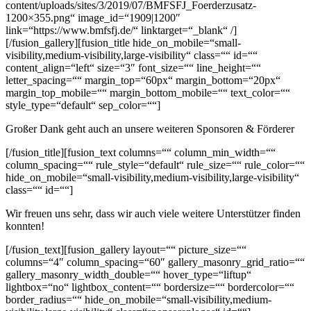
content/uploads/sites/3/2019/07/BMFSFJ_Foerderzusatz-
1200×355.png“ image_id=“1909|1200″
link=“https://www.bmfsfj.de/“ linktarget=“_blank“ /]
[/fusion_gallery][fusion_title hide_on_mobile=“small-
visibility,medium-visibility,large-visibility“ class=““ id=““
content_align=“left“ size=“3″ font_size=““ line_height=““
letter_spacing=““ margin_top=“60px“ margin_bottom=“20px“
margin_top_mobile=““ margin_bottom_mobile=““ text_color=““
style_type=“default“ sep_color=““]
Großer Dank geht auch an unsere weiteren Sponsoren & Förderer
[/fusion_title][fusion_text columns=““ column_min_width=““
column_spacing=““ rule_style=“default“ rule_size=““ rule_color=““
hide_on_mobile=“small-visibility,medium-visibility,large-visibility“
class=““ id=““]
Wir freuen uns sehr, dass wir auch viele weitere Unterstützer finden
konnten!
[/fusion_text][fusion_gallery layout=““ picture_size=““
columns=“4″ column_spacing=“60″ gallery_masonry_grid_ratio=““
gallery_masonry_width_double=““ hover_type=“liftup“
lightbox=“no“ lightbox_content=““ bordersize=““ bordercolor=““
border_radius=““ hide_on_mobile=“small-visibility,medium-