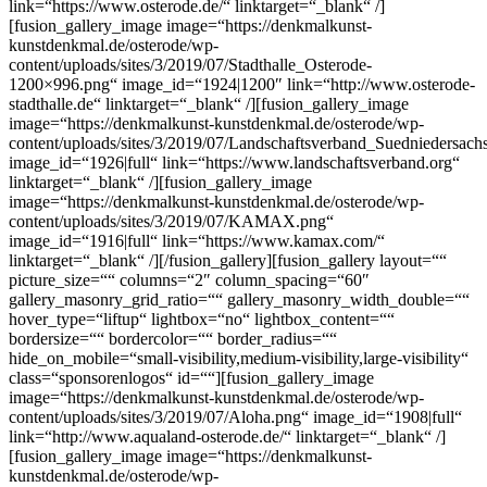
link=“https://www.osterode.de/“ linktarget=“_blank“ /]
[fusion_gallery_image image=“https://denkmalkunst-
kunstdenkmal.de/osterode/wp-
content/uploads/sites/3/2019/07/Stadthalle_Osterode-
1200×996.png“ image_id=“1924|1200″ link=“http://www.osterode-
stadthalle.de“ linktarget=“_blank“ /][fusion_gallery_image
image=“https://denkmalkunst-kunstdenkmal.de/osterode/wp-
content/uploads/sites/3/2019/07/Landschaftsverband_Suedniedersach
image_id=“1926|full“ link=“https://www.landschaftsverband.org“
linktarget=“_blank“ /][fusion_gallery_image
image=“https://denkmalkunst-kunstdenkmal.de/osterode/wp-
content/uploads/sites/3/2019/07/KAMAX.png“
image_id=“1916|full“ link=“https://www.kamax.com/“
linktarget=“_blank“ /][/fusion_gallery][fusion_gallery layout=““
picture_size=““ columns=“2″ column_spacing=“60″
gallery_masonry_grid_ratio=““ gallery_masonry_width_double=““
hover_type=“liftup“ lightbox=“no“ lightbox_content=““
bordersize=““ bordercolor=““ border_radius=““
hide_on_mobile=“small-visibility,medium-visibility,large-visibility“
class=“sponsorenlogos“ id=““][fusion_gallery_image
image=“https://denkmalkunst-kunstdenkmal.de/osterode/wp-
content/uploads/sites/3/2019/07/Aloha.png“ image_id=“1908|full“
link=“http://www.aqualand-osterode.de/“ linktarget=“_blank“ /]
[fusion_gallery_image image=“https://denkmalkunst-
kunstdenkmal.de/osterode/wp-