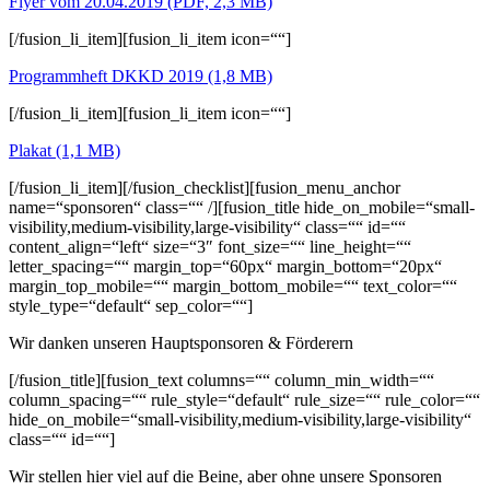
Flyer vom 20.04.2019 (PDF, 2,3 MB)
[/fusion_li_item][fusion_li_item icon=““]
Programmheft DKKD 2019 (1,8 MB)
[/fusion_li_item][fusion_li_item icon=““]
Plakat (1,1 MB)
[/fusion_li_item][/fusion_checklist][fusion_menu_anchor
name=“sponsoren“ class=““ /][fusion_title hide_on_mobile=“small-
visibility,medium-visibility,large-visibility“ class=““ id=““
content_align=“left“ size=“3″ font_size=““ line_height=““
letter_spacing=““ margin_top=“60px“ margin_bottom=“20px“
margin_top_mobile=““ margin_bottom_mobile=““ text_color=““
style_type=“default“ sep_color=““]
Wir danken unseren Hauptsponsoren & Förderern
[/fusion_title][fusion_text columns=““ column_min_width=““
column_spacing=““ rule_style=“default“ rule_size=““ rule_color=““
hide_on_mobile=“small-visibility,medium-visibility,large-visibility“
class=““ id=““]
Wir stellen hier viel auf die Beine, aber ohne unsere Sponsoren