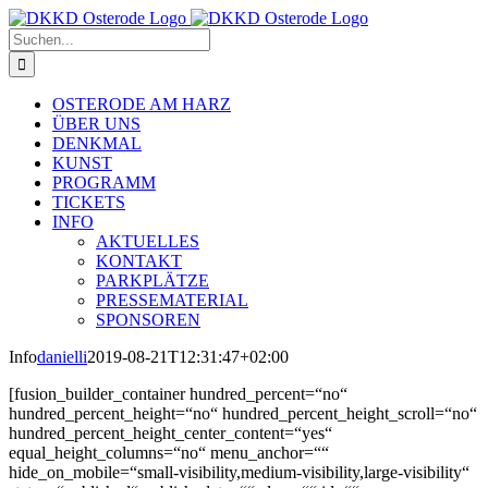
Zum
Inhalt
Suche
springen
nach:
OSTERODE AM HARZ
ÜBER UNS
DENKMAL
KUNST
PROGRAMM
TICKETS
INFO
AKTUELLES
KONTAKT
PARKPLÄTZE
PRESSEMATERIAL
SPONSOREN
Info
danielli
2019-08-21T12:31:47+02:00
[fusion_builder_container hundred_percent=“no“
hundred_percent_height=“no“ hundred_percent_height_scroll=“no“
hundred_percent_height_center_content=“yes“
equal_height_columns=“no“ menu_anchor=““
hide_on_mobile=“small-visibility,medium-visibility,large-visibility“