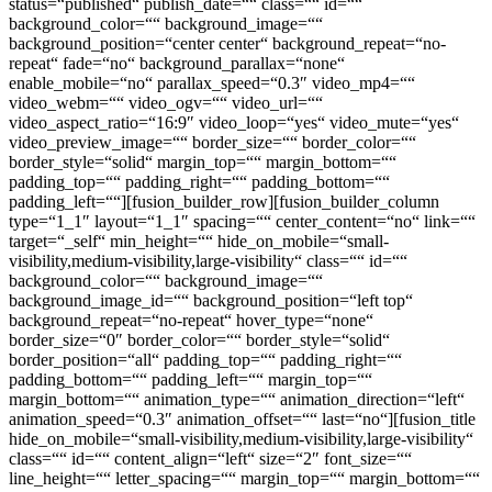
status=“published“ publish_date=““ class=““ id=““
background_color=““ background_image=““
background_position=“center center“ background_repeat=“no-
repeat“ fade=“no“ background_parallax=“none“
enable_mobile=“no“ parallax_speed=“0.3″ video_mp4=““
video_webm=““ video_ogv=““ video_url=““
video_aspect_ratio=“16:9″ video_loop=“yes“ video_mute=“yes“
video_preview_image=““ border_size=““ border_color=““
border_style=“solid“ margin_top=““ margin_bottom=““
padding_top=““ padding_right=““ padding_bottom=““
padding_left=““][fusion_builder_row][fusion_builder_column
type=“1_1″ layout=“1_1″ spacing=““ center_content=“no“ link=““
target=“_self“ min_height=““ hide_on_mobile=“small-
visibility,medium-visibility,large-visibility“ class=““ id=““
background_color=““ background_image=““
background_image_id=““ background_position=“left top“
background_repeat=“no-repeat“ hover_type=“none“
border_size=“0″ border_color=““ border_style=“solid“
border_position=“all“ padding_top=““ padding_right=““
padding_bottom=““ padding_left=““ margin_top=““
margin_bottom=““ animation_type=““ animation_direction=“left“
animation_speed=“0.3″ animation_offset=““ last=“no“][fusion_title
hide_on_mobile=“small-visibility,medium-visibility,large-visibility“
class=““ id=““ content_align=“left“ size=“2″ font_size=““
line_height=““ letter_spacing=““ margin_top=““ margin_bottom=““