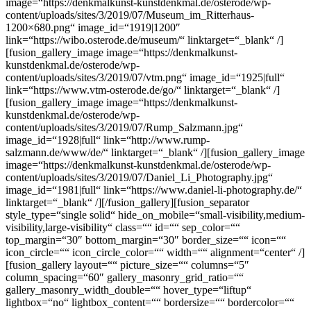
image=“https://denkmalkunst-kunstdenkmal.de/osterode/wp-
content/uploads/sites/3/2019/07/Museum_im_Ritterhaus-
1200×680.png“ image_id=“1919|1200″
link=“https://wibo.osterode.de/museum/“ linktarget=“_blank“ /]
[fusion_gallery_image image=“https://denkmalkunst-
kunstdenkmal.de/osterode/wp-
content/uploads/sites/3/2019/07/vtm.png“ image_id=“1925|full“
link=“https://www.vtm-osterode.de/go/“ linktarget=“_blank“ /]
[fusion_gallery_image image=“https://denkmalkunst-
kunstdenkmal.de/osterode/wp-
content/uploads/sites/3/2019/07/Rump_Salzmann.jpg“
image_id=“1928|full“ link=“http://www.rump-
salzmann.de/www/de/“ linktarget=“_blank“ /][fusion_gallery_image
image=“https://denkmalkunst-kunstdenkmal.de/osterode/wp-
content/uploads/sites/3/2019/07/Daniel_Li_Photography.jpg“
image_id=“1981|full“ link=“https://www.daniel-li-photography.de/“
linktarget=“_blank“ /][/fusion_gallery][fusion_separator
style_type=“single solid“ hide_on_mobile=“small-visibility,medium-
visibility,large-visibility“ class=““ id=““ sep_color=““
top_margin=“30″ bottom_margin=“30″ border_size=““ icon=““
icon_circle=““ icon_circle_color=““ width=““ alignment=“center“ /]
[fusion_gallery layout=““ picture_size=““ columns=“5″
column_spacing=“60″ gallery_masonry_grid_ratio=““
gallery_masonry_width_double=““ hover_type=“liftup“
lightbox=“no“ lightbox_content=““ bordersize=““ bordercolor=““