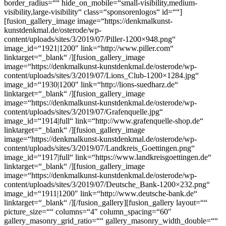
border_radius=““ hide_on_mobile=“small-visibility,medium-
visibility,large-visibility“ class=“sponsorenlogos“ id=““]
[fusion_gallery_image image=“https://denkmalkunst-
kunstdenkmal.de/osterode/wp-
content/uploads/sites/3/2019/07/Piller-1200×948.png“
image_id=“1921|1200″ link=“http://www.piller.com“
linktarget=“_blank“ /][fusion_gallery_image
image=“https://denkmalkunst-kunstdenkmal.de/osterode/wp-
content/uploads/sites/3/2019/07/Lions_Club-1200×1284.jpg“
image_id=“1930|1200″ link=“http://lions-suedharz.de“
linktarget=“_blank“ /][fusion_gallery_image
image=“https://denkmalkunst-kunstdenkmal.de/osterode/wp-
content/uploads/sites/3/2019/07/Grafenquelle.jpg“
image_id=“1914|full“ link=“http://www.grafenquelle-shop.de“
linktarget=“_blank“ /][fusion_gallery_image
image=“https://denkmalkunst-kunstdenkmal.de/osterode/wp-
content/uploads/sites/3/2019/07/Landkreis_Goettingen.png“
image_id=“1917|full“ link=“https://www.landkreisgoettingen.de“
linktarget=“_blank“ /][fusion_gallery_image
image=“https://denkmalkunst-kunstdenkmal.de/osterode/wp-
content/uploads/sites/3/2019/07/Deutsche_Bank-1200×232.png“
image_id=“1911|1200″ link=“http://www.deutsche-bank.de“
linktarget=“_blank“ /][/fusion_gallery][fusion_gallery layout=““
picture_size=““ columns=“4″ column_spacing=“60″
gallery_masonry_grid_ratio=““ gallery_masonry_width_double=““