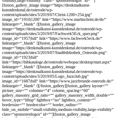
visibility,large-visibility“ class=“sponsorenlogos“ id=““]
[fusion_gallery_image image=“https://denkmalkunst-
kunstdenkmal.de/osterode/wp-
content/uploads/sites/3/2019/07/Christ-1200×254.jpg“
image_id=“1910|1200″ link=“https://www.martinchrist.de/de/“
linktarget=“_blank“ /][fusion_gallery_image
image=“https://denkmalkunst-kunstdenkmal.de/osterode/wp-
content/uploads/sites/3/2019/07/Fachwerk5Eck_quer.png“
image_id=“1957|full“ link=“https://www.fachwerk5eck.de/“
linktarget=“_blank“ /][fusion_gallery_image
image=“https://denkmalkunst-kunstdenkmal.de/osterode/wp-
content/uploads/sites/3/2019/07/Stadtbibliothek_Osterode.png“
image_id=“1923|full“
link=“https://bibkataloge.de/osterode/webopac/desktop/start.aspx“
linktarget=“_blank“ /][fusion_gallery_image
image=“https://denkmalkunst-kunstdenkmal.de/osterode/wp-
content/uploads/sites/3/2019/05/Logo_Jazzclub.jpg“
image_id=“1687|full“ link=“https://www.jazzfreunde-osterode.de/“
linktarget=“_blank“ /][/fusion_gallery][fusion_gallery layout=““
picture_size=““ columns=“4″ column_spacing=“60″
gallery_masonry_grid_ratio=““ gallery_masonry_width_double=““
hover_type=“liftup“ lightbox=“no“ lightbox_content=““
bordersize=““ bordercolor=““ border_radius=““
hide_on_mobile=“small-visibility,medium-visibility,large-visibility“
class=“sponsorenlogos“ id=““][fusion_gallery_image