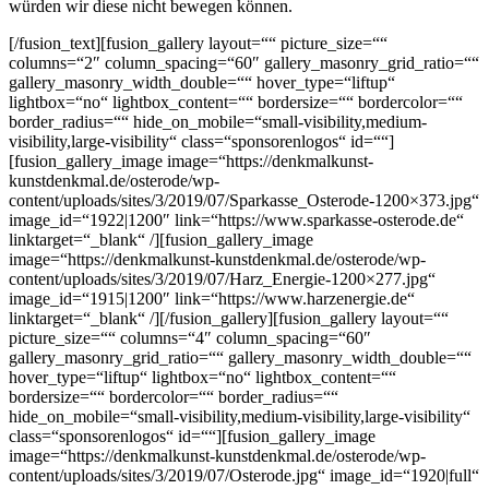
würden wir diese nicht bewegen können.
[/fusion_text][fusion_gallery layout=““ picture_size=““
columns=“2″ column_spacing=“60″ gallery_masonry_grid_ratio=““
gallery_masonry_width_double=““ hover_type=“liftup“
lightbox=“no“ lightbox_content=““ bordersize=““ bordercolor=““
border_radius=““ hide_on_mobile=“small-visibility,medium-
visibility,large-visibility“ class=“sponsorenlogos“ id=““]
[fusion_gallery_image image=“https://denkmalkunst-
kunstdenkmal.de/osterode/wp-
content/uploads/sites/3/2019/07/Sparkasse_Osterode-1200×373.jpg“
image_id=“1922|1200″ link=“https://www.sparkasse-osterode.de“
linktarget=“_blank“ /][fusion_gallery_image
image=“https://denkmalkunst-kunstdenkmal.de/osterode/wp-
content/uploads/sites/3/2019/07/Harz_Energie-1200×277.jpg“
image_id=“1915|1200″ link=“https://www.harzenergie.de“
linktarget=“_blank“ /][/fusion_gallery][fusion_gallery layout=““
picture_size=““ columns=“4″ column_spacing=“60″
gallery_masonry_grid_ratio=““ gallery_masonry_width_double=““
hover_type=“liftup“ lightbox=“no“ lightbox_content=““
bordersize=““ bordercolor=““ border_radius=““
hide_on_mobile=“small-visibility,medium-visibility,large-visibility“
class=“sponsorenlogos“ id=““][fusion_gallery_image
image=“https://denkmalkunst-kunstdenkmal.de/osterode/wp-
content/uploads/sites/3/2019/07/Osterode.jpg“ image_id=“1920|full“