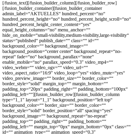
[/fusion_text][/fusion_builder_column][/fusion_builder_row]
[/fusion_builder_container][fusion_builder_container
admin_label=“AKTUELLES“ hundred_percent=“no“
hundred_percent_height=“no“ hundred_percent_height_scroll=“no“
hundred_percent_height_center_content=“yes“
equal_height_columns=“no“ menu_anchor=““
hide_on_mobile=“small-visibility,medium-visibility,large-visibility“
status=“published“ publish_date=““ class=““ id=““
background_color=““ background_image=““
background_position=“center center“ background_repeat=“no-
repeat“ fade=“no“ background_parallax=“none“
enable_mobile=“no“ parallax_speed=“0.3″ video_mp4=““
video_webm=““ video_ogv=““ video_url=““
video_aspect_ratio=“16:9″ video_loop=“yes“ video_mute=“yes“
video_preview_image=““ border_size=““ border_color=““
border_style=“solid“ margin_top=““ margin_bottom=““
padding_top=“20px“ padding_right=““ padding_bottom=“100px“
padding_left=““][fusion_builder_row][fusion_builder_column
type=“1_1″ layout=“1_1″ background_position=“left top“
background_color=““ border_size=““ border_color=““
border_style=“solid“ border_position=“all“ spacing=“yes“
background_image=““ background_repeat=“no-repeat“
padding_top=““ padding_right=““ padding_bottom=““
padding_left=““ margin_top=“0px“ margin_bottom=“0px“ class=““
id=““ animation_type=““ animation_speed=“0.3″