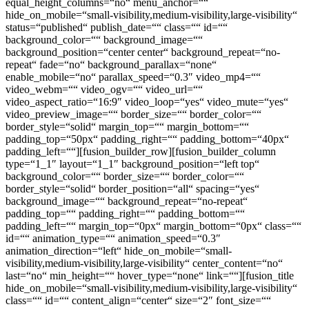
equal_height_columns=“no“ menu_anchor=““
hide_on_mobile=“small-visibility,medium-visibility,large-visibility“
status=“published“ publish_date=““ class=““ id=““
background_color=““ background_image=““
background_position=“center center“ background_repeat=“no-
repeat“ fade=“no“ background_parallax=“none“
enable_mobile=“no“ parallax_speed=“0.3″ video_mp4=““
video_webm=““ video_ogv=““ video_url=““
video_aspect_ratio=“16:9″ video_loop=“yes“ video_mute=“yes“
video_preview_image=““ border_size=““ border_color=““
border_style=“solid“ margin_top=““ margin_bottom=““
padding_top=“50px“ padding_right=““ padding_bottom=“40px“
padding_left=““][fusion_builder_row][fusion_builder_column
type=“1_1″ layout=“1_1″ background_position=“left top“
background_color=““ border_size=““ border_color=““
border_style=“solid“ border_position=“all“ spacing=“yes“
background_image=““ background_repeat=“no-repeat“
padding_top=““ padding_right=““ padding_bottom=““
padding_left=““ margin_top=“0px“ margin_bottom=“0px“ class=““
id=““ animation_type=““ animation_speed=“0.3″
animation_direction=“left“ hide_on_mobile=“small-
visibility,medium-visibility,large-visibility“ center_content=“no“
last=“no“ min_height=““ hover_type=“none“ link=““][fusion_title
hide_on_mobile=“small-visibility,medium-visibility,large-visibility“
class=““ id=““ content_align=“center“ size=“2″ font_size=““