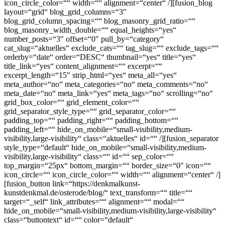
icon_circle_color=““ width=““ alignment=“center“ /][fusion_blog
layout=“grid“ blog_grid_columns=“3″
blog_grid_column_spacing=““ blog_masonry_grid_ratio=““
blog_masonry_width_double=““ equal_heights=“yes“
number_posts=“3″ offset=“0″ pull_by=“category“
cat_slug=“aktuelles“ exclude_cats=““ tag_slug=““ exclude_tags=““
orderby=“date“ order=“DESC“ thumbnail=“yes“ title=“yes“
title_link=“yes“ content_alignment=““ excerpt=““
excerpt_length=“15″ strip_html=“yes“ meta_all=“yes“
meta_author=“no“ meta_categories=“no“ meta_comments=“no“
meta_date=“no“ meta_link=“yes“ meta_tags=“no“ scrolling=“no“
grid_box_color=““ grid_element_color=““
grid_separator_style_type=““ grid_separator_color=““
padding_top=““ padding_right=““ padding_bottom=““
padding_left=““ hide_on_mobile=“small-visibility,medium-
visibility,large-visibility“ class=“aktuelles“ id=““ /][fusion_separator
style_type=“default“ hide_on_mobile=“small-visibility,medium-
visibility,large-visibility“ class=““ id=““ sep_color=““
top_margin=“25px“ bottom_margin=““ border_size=“0″ icon=““
icon_circle=““ icon_circle_color=““ width=““ alignment=“center“ /]
[fusion_button link=“https://denkmalkunst-
kunstdenkmal.de/osterode/blog/“ text_transform=““ title=““
target=“_self“ link_attributes=““ alignment=““ modal=““
hide_on_mobile=“small-visibility,medium-visibility,large-visibility“
class=“buttontext“ id=““ color=“default“