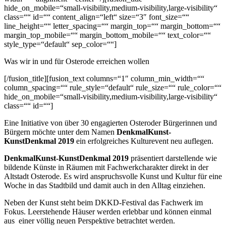
hide_on_mobile=“small-visibility,medium-visibility,large-visibility“
class=““ id=““ content_align=“left“ size=“3″ font_size=““
line_height=““ letter_spacing=““ margin_top=““ margin_bottom=““
margin_top_mobile=““ margin_bottom_mobile=““ text_color=““
style_type=“default“ sep_color=““]
Was wir in und für Osterode erreichen wollen
[/fusion_title][fusion_text columns=“1″ column_min_width=““
column_spacing=““ rule_style=“default“ rule_size=““ rule_color=““
hide_on_mobile=“small-visibility,medium-visibility,large-visibility“
class=““ id=““]
Eine Initiative von über 30 engagierten Osteroder Bürgerinnen und
Bürgern möchte unter dem Namen
DenkmalKunst-
KunstDenkmal 2019
ein erfolgreiches Kulturevent neu auflegen.
DenkmalKunst-KunstDenkmal 2019
präsentiert darstellende wie
bildende Künste in Räumen mit Fachwerkcharakter direkt in der
Altstadt Osterode. Es wird anspruchsvolle Kunst und Kultur für eine
Woche in das Stadtbild und damit auch in den Alltag einziehen.
Neben der Kunst steht beim DKKD-Festival das Fachwerk im
Fokus. Leerstehende Häuser werden erlebbar und können einmal
aus einer völlig neuen Perspektive betrachtet werden.