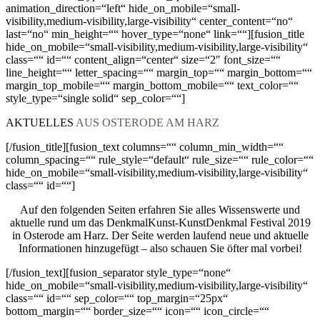
animation_direction=“left“ hide_on_mobile=“small-
visibility,medium-visibility,large-visibility“ center_content=“no“
last=“no“ min_height=““ hover_type=“none“ link=““][fusion_title
hide_on_mobile=“small-visibility,medium-visibility,large-visibility“
class=““ id=““ content_align=“center“ size=“2″ font_size=““
line_height=““ letter_spacing=““ margin_top=““ margin_bottom=““
margin_top_mobile=““ margin_bottom_mobile=““ text_color=““
style_type=“single solid“ sep_color=““]
AKTUELLES
AUS OSTERODE AM HARZ
[/fusion_title][fusion_text columns=““ column_min_width=““
column_spacing=““ rule_style=“default“ rule_size=““ rule_color=““
hide_on_mobile=“small-visibility,medium-visibility,large-visibility“
class=““ id=““]
Auf den folgenden Seiten erfahren Sie alles Wissenswerte und
aktuelle rund um das DenkmalKunst-KunstDenkmal Festival 2019
in Osterode am Harz. Der Seite werden laufend neue und aktuelle
Informationen hinzugefügt – also schauen Sie öfter mal vorbei!
[/fusion_text][fusion_separator style_type=“none“
hide_on_mobile=“small-visibility,medium-visibility,large-visibility“
class=““ id=““ sep_color=““ top_margin=“25px“
bottom_margin=““ border_size=““ icon=““ icon_circle=““