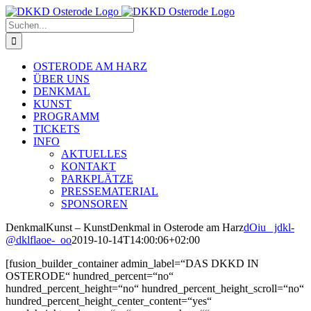
Zum
Inhalt
Suche
springen
nach:
OSTERODE AM HARZ
ÜBER UNS
DENKMAL
KUNST
PROGRAMM
TICKETS
INFO
AKTUELLES
KONTAKT
PARKPLÄTZE
PRESSEMATERIAL
SPONSOREN
DenkmalKunst – KunstDenkmal in Osterode am Harz
dOiu_ jdkl-
@dklflaoe-_oo
2019-10-14T14:00:06+02:00
[fusion_builder_container admin_label=“DAS DKKD IN
OSTERODE“ hundred_percent=“no“
hundred_percent_height=“no“ hundred_percent_height_scroll=“no“
hundred_percent_height_center_content=“yes“