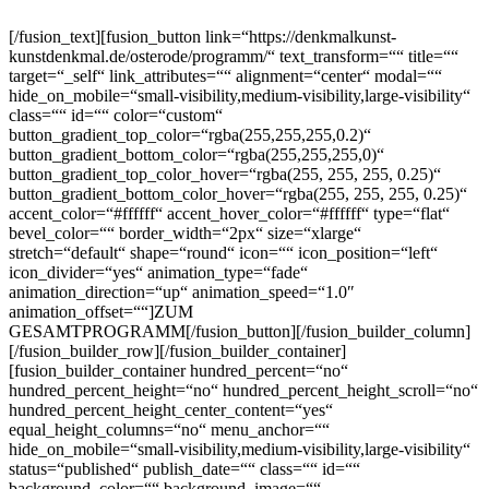
[/fusion_text][fusion_button link=“https://denkmalkunst-
kunstdenkmal.de/osterode/programm/“ text_transform=““ title=““
target=“_self“ link_attributes=““ alignment=“center“ modal=““
hide_on_mobile=“small-visibility,medium-visibility,large-visibility“
class=““ id=““ color=“custom“
button_gradient_top_color=“rgba(255,255,255,0.2)“
button_gradient_bottom_color=“rgba(255,255,255,0)“
button_gradient_top_color_hover=“rgba(255, 255, 255, 0.25)“
button_gradient_bottom_color_hover=“rgba(255, 255, 255, 0.25)“
accent_color=“#ffffff“ accent_hover_color=“#ffffff“ type=“flat“
bevel_color=““ border_width=“2px“ size=“xlarge“
stretch=“default“ shape=“round“ icon=““ icon_position=“left“
icon_divider=“yes“ animation_type=“fade“
animation_direction=“up“ animation_speed=“1.0″
animation_offset=““]ZUM
GESAMTPROGRAMM[/fusion_button][/fusion_builder_column]
[/fusion_builder_row][/fusion_builder_container]
[fusion_builder_container hundred_percent=“no“
hundred_percent_height=“no“ hundred_percent_height_scroll=“no“
hundred_percent_height_center_content=“yes“
equal_height_columns=“no“ menu_anchor=““
hide_on_mobile=“small-visibility,medium-visibility,large-visibility“
status=“published“ publish_date=““ class=““ id=““
background_color=““ background_image=““