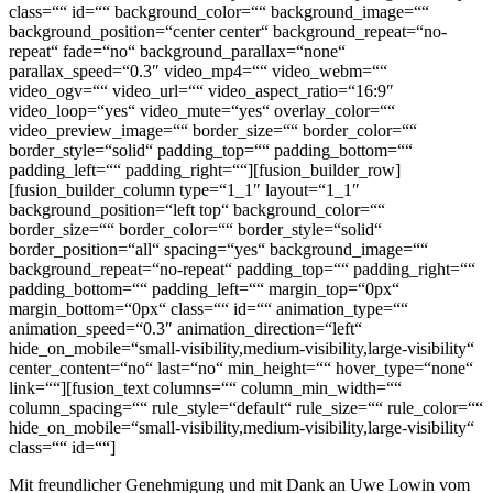
class=““ id=““ background_color=““ background_image=““
background_position=“center center“ background_repeat=“no-
repeat“ fade=“no“ background_parallax=“none“
parallax_speed=“0.3″ video_mp4=““ video_webm=““
video_ogv=““ video_url=““ video_aspect_ratio=“16:9″
video_loop=“yes“ video_mute=“yes“ overlay_color=““
video_preview_image=““ border_size=““ border_color=““
border_style=“solid“ padding_top=““ padding_bottom=““
padding_left=““ padding_right=““][fusion_builder_row]
[fusion_builder_column type=“1_1″ layout=“1_1″
background_position=“left top“ background_color=““
border_size=““ border_color=““ border_style=“solid“
border_position=“all“ spacing=“yes“ background_image=““
background_repeat=“no-repeat“ padding_top=““ padding_right=““
padding_bottom=““ padding_left=““ margin_top=“0px“
margin_bottom=“0px“ class=““ id=““ animation_type=““
animation_speed=“0.3″ animation_direction=“left“
hide_on_mobile=“small-visibility,medium-visibility,large-visibility“
center_content=“no“ last=“no“ min_height=““ hover_type=“none“
link=““][fusion_text columns=““ column_min_width=““
column_spacing=““ rule_style=“default“ rule_size=““ rule_color=““
hide_on_mobile=“small-visibility,medium-visibility,large-visibility“
class=““ id=““]
Mit freundlicher Genehmigung und mit Dank an Uwe Lowin vom