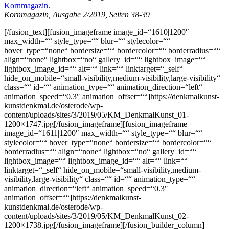
Kornmagazin
.
Kornmagazin, Ausgabe 2/2019, Seiten 38-39
[/fusion_text][fusion_imageframe image_id=“1610|1200″
max_width=““ style_type=““ blur=““ stylecolor=““
hover_type=“none“ bordersize=““ bordercolor=““ borderradius=““
align=“none“ lightbox=“no“ gallery_id=““ lightbox_image=““
lightbox_image_id=““ alt=““ link=““ linktarget=“_self“
hide_on_mobile=“small-visibility,medium-visibility,large-visibility“
class=““ id=““ animation_type=““ animation_direction=“left“
animation_speed=“0.3″ animation_offset=““]https://denkmalkunst-
kunstdenkmal.de/osterode/wp-
content/uploads/sites/3/2019/05/KM_DenkmalKunst_01-
1200×1747.jpg[/fusion_imageframe][fusion_imageframe
image_id=“1611|1200″ max_width=““ style_type=““ blur=““
stylecolor=““ hover_type=“none“ bordersize=““ bordercolor=““
borderradius=““ align=“none“ lightbox=“no“ gallery_id=““
lightbox_image=““ lightbox_image_id=““ alt=““ link=““
linktarget=“_self“ hide_on_mobile=“small-visibility,medium-
visibility,large-visibility“ class=““ id=““ animation_type=““
animation_direction=“left“ animation_speed=“0.3″
animation_offset=““]https://denkmalkunst-
kunstdenkmal.de/osterode/wp-
content/uploads/sites/3/2019/05/KM_DenkmalKunst_02-
1200×1738.jpg[/fusion_imageframe][/fusion_builder_column]