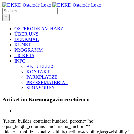
Zum
Inhalt
Suche
springen
nach:
OSTERODE AM HARZ
ÜBER UNS
DENKMAL
KUNST
PROGRAMM
TICKETS
INFO
AKTUELLES
KONTAKT
PARKPLÄTZE
PRESSEMATERIAL
SPONSOREN
Artikel im Kornmagazin erschienen
[fusion_builder_container hundred_percent=“no“
equal_height_columns=“no“ menu_anchor=““
hide_on_mobile=“small-visibility,medium-visibility,large-visibility“