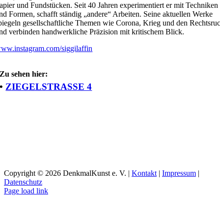
apier und Fundstücken. Seit 40 Jahren experimentiert er mit Techniken
nd Formen, schafft ständig „andere“ Arbeiten. Seine aktuellen Werke
piegeln gesellschaftliche Themen wie Corona, Krieg und den Rechtsru
nd verbinden handwerkliche Präzision mit kritischem Blick.
ww.instagram.com/siggilaffin
Zu sehen hier:
•
ZIEGELSTRASSE 4
Copyright ©
2026 DenkmalKunst e. V. |
Kontakt
|
Impressum
|
Datenschutz
Facebook
Instagram
YouTube
Page load link
Nach
oben