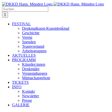
Zum
Inhalt
Suche
springen
nach:
FESTIVAL
Denkmalkunst-Kunstdenḱmal
Geschichte
Verein
Spenden
Teamvorstand
Arbeitsgruppen
AKTUELLES
PROGRAMM
Künstler:innen
Denkmäler
Veranstaltungen
Mitmachangebote
TICKETS
INFO
Kontakt
Newsletter
Presse
GALERIE