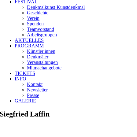
FESTIVAL
Denkmalkunst-Kunstdenḱmal
Geschichte
Verein
Spenden
Teamvorstand
Arbeitsgruppen
AKTUELLES
PROGRAMM
Künstler:innen
Denkmäler
Veranstaltungen
Mitmachangebote
TICKETS
INFO
Kontakt
Newsletter
Presse
GALERIE
Siegfried Laffin