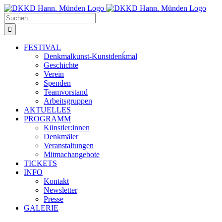
Zum
Inhalt
Suche
springen
nach:
FESTIVAL
Denkmalkunst-Kunstdenḱmal
Geschichte
Verein
Spenden
Teamvorstand
Arbeitsgruppen
AKTUELLES
PROGRAMM
Künstler:innen
Denkmäler
Veranstaltungen
Mitmachangebote
TICKETS
INFO
Kontakt
Newsletter
Presse
GALERIE