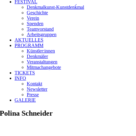
FESTIVAL
Denkmalkunst-Kunstdenḱmal
Geschichte
Verein
Spenden
Teamvorstand
Arbeitsgruppen
AKTUELLES
PROGRAMM
Künstler:innen
Denkmäler
Veranstaltungen
Mitmachangebote
TICKETS
INFO
Kontakt
Newsletter
Presse
GALERIE
Polina Schneider