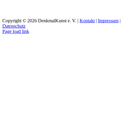
Copyright ©
2026 DenkmalKunst e. V. |
Kontakt
|
Impressum
|
Datenschutz
Facebook
Instagram
YouTube
Page load link
Nach
oben