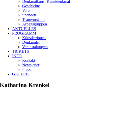
Denkmalkunst-Kunstdenḱmal
Geschichte
Verein
Spenden
Teamvorstand
Arbeitsgruppen
AKTUELLES
PROGRAMM
Künstler:innen
Denkmäler
Veranstaltungen
TICKETS
INFO
Kontakt
Newsletter
Presse
GALERIE
Katharina Krenkel