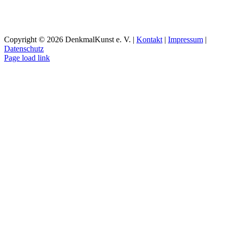
Copyright ©
2026 DenkmalKunst e. V. |
Kontakt
|
Impressum
|
Datenschutz
Facebook
Instagram
YouTube
Page load link
Nach
oben