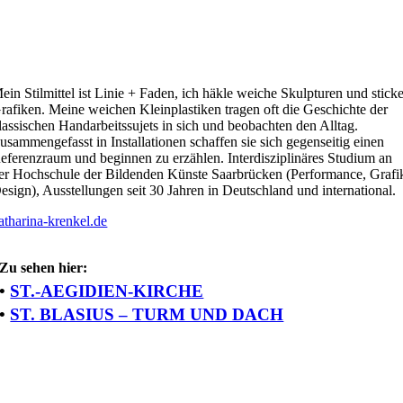
ein Stilmittel ist Linie + Faden, ich häkle weiche Skulpturen und stick
rafiken. Meine weichen Kleinplastiken tragen oft die Geschichte der
lassischen Handarbeitssujets in sich und beobachten den Alltag.
usammengefasst in Installationen schaffen sie sich gegenseitig einen
eferenzraum und beginnen zu erzählen. Interdisziplinäres Studium an
er Hochschule der Bildenden Künste Saarbrücken (Performance, Grafi
esign), Ausstellungen seit 30 Jahren in Deutschland und international.
atharina-krenkel.de
Zu sehen hier:
•
ST.-AEGIDIEN-KIRCHE
•
ST. BLASIUS – TURM UND DACH