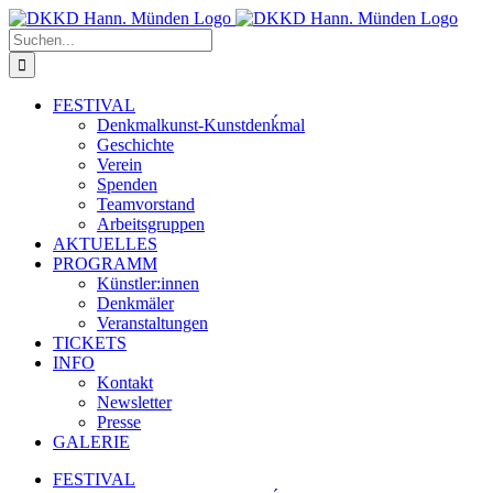
Zum
Inhalt
Suche
springen
nach:
FESTIVAL
Denkmalkunst-Kunstdenḱmal
Geschichte
Verein
Spenden
Teamvorstand
Arbeitsgruppen
AKTUELLES
PROGRAMM
Künstler:innen
Denkmäler
Veranstaltungen
TICKETS
INFO
Kontakt
Newsletter
Presse
GALERIE
FESTIVAL