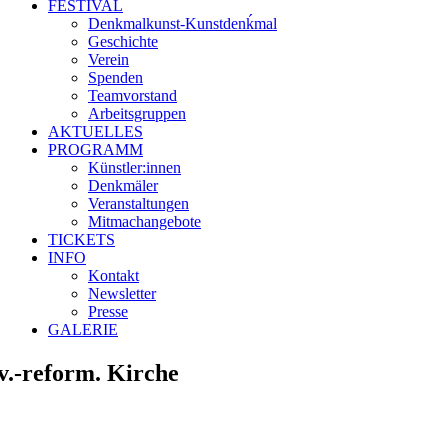
FESTIVAL
Denkmalkunst-Kunstdenḱmal
Geschichte
Verein
Spenden
Teamvorstand
Arbeitsgruppen
AKTUELLES
PROGRAMM
Künstler:innen
Denkmäler
Veranstaltungen
Mitmachangebote
TICKETS
INFO
Kontakt
Newsletter
Presse
GALERIE
v.-reform. Kirche