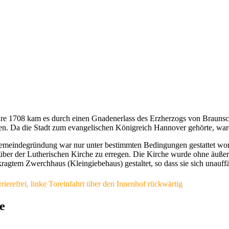
hre 1708 kam es durch einen Gnadenerlass des Erzherzogs von Braun
. Da die Stadt zum evangelischen Königreich Hannover gehörte, waren
meindegründung war nur unter bestimmten Bedingungen gestattet word
ber der Lutherischen Kirche zu erregen. Die Kirche wurde ohne äuße
ragtem Zwerchhaus (Kleingiebehaus) gestaltet, so dass sie sich unauffä
rierefrei, linke Toreinfahrt über den Innenhof rückwärtig
e